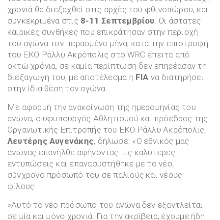
χρονιά θα διεξαχθεί στις αρχές του φθινοπώρου, και
συγκεκριμένα στις
8-11 Σεπτεμβρίου
. Οι άστατες
καιρικές συνθήκες που επικράτησαν στην περιοχή
του αγώνα τον περασμένο μήνα, κατά την επιστροφή
του ΕΚΟ Ράλλυ Ακρόπολις στο WRC έπειτα από
οκτώ χρόνια, σε καμία περίπτωση δεν επηρέασαν τη
διεξαγωγή του, με αποτέλεσμα η
FIA
να διατηρήσει
στην ίδια θέση τον αγώνα.
Με αφορμή την ανακοίνωση της ημερομηνίας του
αγώνα, ο υφυπουργός Αθλητισμού και πρόεδρος της
Οργανωτικής Επιτροπής του ΕΚΟ Ράλλυ Ακρόπολις,
Λευτέρης Αυγενάκης
, δήλωσε: «Ο εθνικός μας
αγώνας επανήλθε αφήνοντας τις καλύτερες
εντυπώσεις και επανασυστήθηκε με το νέο,
σύγχρονο πρόσωπό του σε παλιούς και νέους
φίλους.
»Αυτό το νέο πρόσωπο του αγώνα δεν εξαντλείται
σε μία και μόνο χρονιά. Για την ακρίβεια, έχουμε ήδη