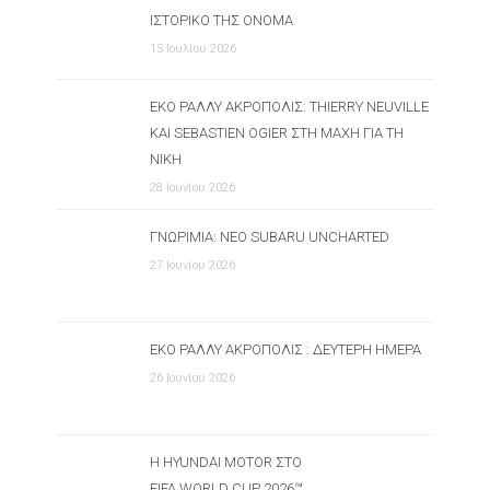
ΙΣΤΟΡΙΚΌ ΤΗΣ ΌΝΟΜΑ
15 Ιουλίου 2026
ΕΚΟ ΡΆΛΛΥ ΑΚΡΌΠΟΛΙΣ: THIERRY NEUVILLE
ΚΑΙ SEBASTIEN OGIER ΣΤΗ ΜΆΧΗ ΓΙΑ ΤΗ
ΝΊΚΗ
28 Ιουνίου 2026
ΓΝΩΡΙΜΊΑ: ΝΈΟ SUBARU UNCHARTED
27 Ιουνίου 2026
ΕΚΟ ΡΆΛΛΥ ΑΚΡΌΠΟΛΙΣ : ΔΕΎΤΕΡΗ ΗΜΈΡΑ
26 Ιουνίου 2026
Η HYUNDAI MOTOR ΣΤΟ
FIFA WORLD CUP 2026™