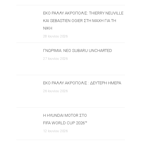
ΕΚΟ ΡΆΛΛΥ ΑΚΡΌΠΟΛΙΣ: THIERRY NEUVILLE
ΚΑΙ SEBASTIEN OGIER ΣΤΗ ΜΆΧΗ ΓΙΑ ΤΗ
ΝΊΚΗ
28 Ιουνίου 2026
ΓΝΩΡΙΜΊΑ: ΝΈΟ SUBARU UNCHARTED
27 Ιουνίου 2026
ΕΚΟ ΡΆΛΛΥ ΑΚΡΌΠΟΛΙΣ : ΔΕΎΤΕΡΗ ΗΜΈΡΑ
26 Ιουνίου 2026
Η HYUNDAI MOTOR ΣΤΟ
FIFA WORLD CUP 2026™
12 Ιουνίου 2026