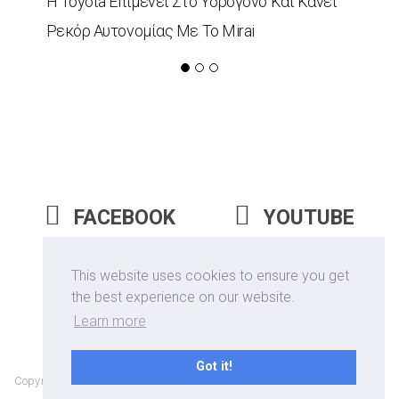
Η Toyota Επιμένει Στο Υδρογόνο Και Κάνει
Ρεκόρ Αυτονομίας Με Το Mirai
FACEBOOK
YOUTUBE
INSTAGRAM
This website uses cookies to ensure you get
the best experience on our website.
Learn more
Got it!
Copyrights © 2026 Epitrohon | All Rights Reserved |
Αποποίηση Ευθύνης
/ Disclaimer
| Website Designed & Developed by
GoodCause