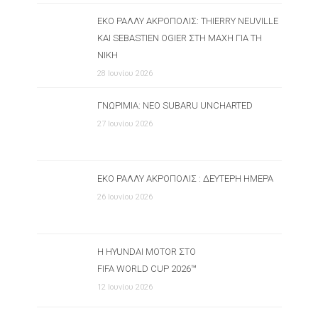
ΕΚΟ ΡΆΛΛΥ ΑΚΡΌΠΟΛΙΣ: THIERRY NEUVILLE
ΚΑΙ SEBASTIEN OGIER ΣΤΗ ΜΆΧΗ ΓΙΑ ΤΗ
ΝΊΚΗ
28 Ιουνίου 2026
ΓΝΩΡΙΜΊΑ: ΝΈΟ SUBARU UNCHARTED
27 Ιουνίου 2026
ΕΚΟ ΡΆΛΛΥ ΑΚΡΌΠΟΛΙΣ : ΔΕΎΤΕΡΗ ΗΜΈΡΑ
26 Ιουνίου 2026
Η HYUNDAI MOTOR ΣΤΟ
FIFA WORLD CUP 2026™
12 Ιουνίου 2026