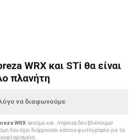
reza WRX και STi θα είναι
λο πλανήτη
 λόγο να διαφωνούμε
preza WRX
ακούμε και…Impreza δεν βλέπουμε!
όμη δεν έχει διαρρεύσει κάποια φωτογραφία για τα
μουφλαρισμένα.