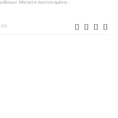
ευθύνων. Μείνετε συντονισμένοι…
 STI