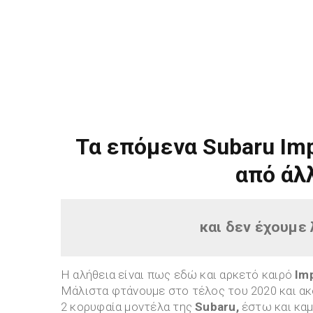
Τα επόμενα Subaru Imp
από άλ
και
δεν έχουμε
Η αλήθεια είναι πως εδώ και αρκετό καιρό
Im
Μάλιστα φτάνουμε στο τέλος του 2020 και ακ
2 κορυφαία μοντέλα της
Subaru,
έστω και κα