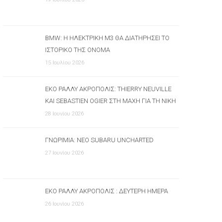
BMW: Η ΗΛΕΚΤΡΙΚΉ M3 ΘΑ ΔΙΑΤΗΡΉΣΕΙ ΤΟ
ΙΣΤΟΡΙΚΌ ΤΗΣ ΌΝΟΜΑ
15 Ιουλίου 2026
ΕΚΟ ΡΆΛΛΥ ΑΚΡΌΠΟΛΙΣ: THIERRY NEUVILLE
ΚΑΙ SEBASTIEN OGIER ΣΤΗ ΜΆΧΗ ΓΙΑ ΤΗ ΝΊΚΗ
28 Ιουνίου 2026
ΓΝΩΡΙΜΊΑ: ΝΈΟ SUBARU UNCHARTED
27 Ιουνίου 2026
ΕΚΟ ΡΆΛΛΥ ΑΚΡΌΠΟΛΙΣ : ΔΕΎΤΕΡΗ ΗΜΈΡΑ
26 Ιουνίου 2026