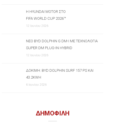
Η HYUNDAI MOTOR ΣΤΟ
FIFA WORLD CUP 2026™
12 Ιουνίου 2026
ΝΈΟ BYD DOLPHIN G DM-I ΜΕ ΤΕΧΝΟΛΟΓΊΑ
SUPER DM PLUG-IN HYBRID
12 Ιουνίου 2026
ΔΟΚΙΜΉ: BYD DOLPHIN SURF 157 PS ΚΑΙ
43.2KWH
6 Ιουνίου 2026
ΔΗΜΟΦΙΛΗ