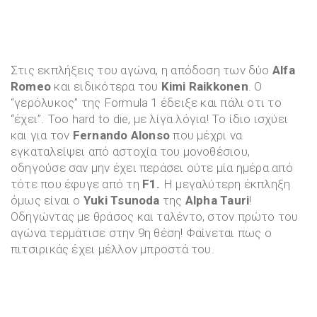
Στις εκπλήξεις του αγώνα, η απόδοση των δύο
Alfa
Romeo
και ειδικότερα του
Kimi Raikkonen
. Ο
“γερόλυκος” της Formula 1 έδειξε και πάλι οτι το
“έχει”. Too hard to die, με λίγα λόγια! Το ίδιο ισχύει
και για τον
Fernando
Alonso
που μέχρι να
εγκαταλείψει από αστοχία του μονοθέσιου,
οδηγούσε σαν μην έχει περάσει ούτε μία ημέρα από
τότε που έφυγε από τη
F1.
Η μεγαλύτερη έκπληξη
όμως είναι ο
Yuki Tsunoda
της
Alpha Tauri
!
Οδηγώντας με θράσος και ταλέντο, στον πρώτο του
αγώνα τερμάτισε στην 9η θέση! Φαίνεται πως ο
πιτσιρικάς έχει μέλλον μπροστά του.