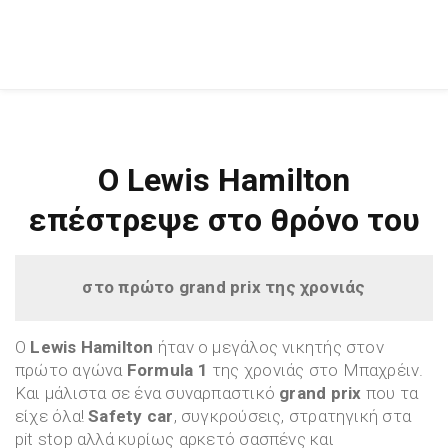
Ο Lewis Hamilton
επέστρεψε στο θρόνο του
στο πρώτο grand prix της χρονιάς
Ο
Lewis Hamilton
ήταν ο μεγάλος νικητής στον
πρώτο αγώνα
Formula 1
της χρονιάς στο Μπαχρέιν.
Και μάλιστα σε ένα συναρπαστικό
grand prix
που τα
είχε όλα!
Safety car
, συγκρούσεις, στρατηγική στα
pit stop αλλά κυρίως αρκετό σασπένς και