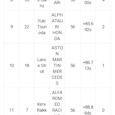
ARI
00s
nz
ALPH
Yuki
ATAU
+85.6
9
22
Tsun
RI
56
2
92s
oda
HON
DA
ASTO
N
Lanc
MAR
+86.7
10
18
e Str
TIN
56
1
13s
oll
MER
CEDE
S
ALFA
ROM
Kimi
EO
+88.8
11
7
Räikk
RACI
56
0
64s