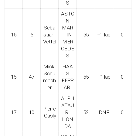
S
ASTO
N
Seba
MAR
15
5
stian
TIN
55
+1 lap
0
Vettel
MER
CEDE
S
Mick
HAA
Schu
S
16
47
55
+1 lap
0
mach
FERR
er
ARI
ALPH
ATAU
Pierre
17
10
RI
52
DNF
0
Gasly
HON
DA