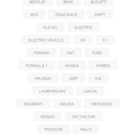
BENTLEY
BMW
BUGATTI
BYD
DRAG RACE
DRIFT
DUCATI
ELECTRIC
ELECTRIC VEHICLE
EV
F1
FERRARI
FIAT
FORD
FORMULA 1
HONDA
HYBRID
HYUNDAI
JEEP
KIA
LAMBORGHINI
LANCIA
MASERATI
MAZDA
MERCEDES
NISSAN
ON THIS DAY
PORSCHE
RALLY