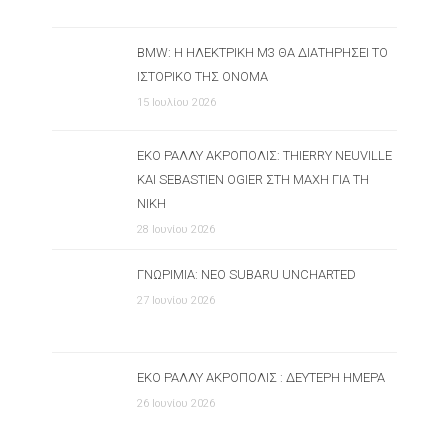
BMW: Η ΗΛΕΚΤΡΙΚΉ M3 ΘΑ ΔΙΑΤΗΡΉΣΕΙ ΤΟ
ΙΣΤΟΡΙΚΌ ΤΗΣ ΌΝΟΜΑ
15 Ιουλίου 2026
ΕΚΟ ΡΆΛΛΥ ΑΚΡΌΠΟΛΙΣ: THIERRY NEUVILLE
ΚΑΙ SEBASTIEN OGIER ΣΤΗ ΜΆΧΗ ΓΙΑ ΤΗ
ΝΊΚΗ
28 Ιουνίου 2026
ΓΝΩΡΙΜΊΑ: ΝΈΟ SUBARU UNCHARTED
27 Ιουνίου 2026
ΕΚΟ ΡΆΛΛΥ ΑΚΡΌΠΟΛΙΣ : ΔΕΎΤΕΡΗ ΗΜΈΡΑ
26 Ιουνίου 2026