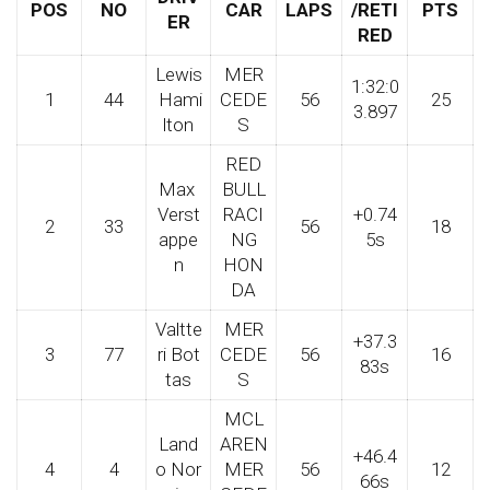
POS
NO
CAR
LAPS
/RETI
PTS
ER
RED
Lewis
MER
1:32:0
1
44
Hami
CEDE
56
25
3.897
lton
S
RED
Max
BULL
Verst
RACI
+0.74
2
33
56
18
appe
NG
5s
n
HON
DA
Valtte
MER
+37.3
3
77
ri Bot
CEDE
56
16
83s
tas
S
MCL
Land
AREN
+46.4
4
4
o Nor
MER
56
12
66s