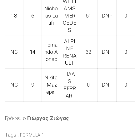
WILLI
Nicho
AMS
18
6
las La
MER
51
DNF
0
tifi
CEDE
S
ALPI
Ferna
NE
NC
14
ndo A
32
DNF
0
RENA
lonso
ULT
HAA
Nikita
S
NC
9
Maz
0
DNF
0
FERR
epin
ARI
Γράφει ο
Γιώργος Ζιώγας
Tags :
FORMULA 1