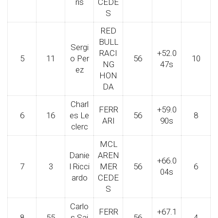
ris
CEDE
S
RED
BULL
Sergi
RACI
+52.0
5
11
o Per
56
10
NG
47s
ez
HON
DA
Charl
FERR
+59.0
6
16
es Le
56
8
ARI
90s
clerc
MCL
Danie
AREN
+66.0
7
3
l Ricci
MER
56
6
04s
ardo
CEDE
S
Carlo
FERR
+67.1
8
55
s Sai
56
4