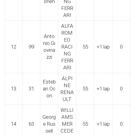
önen
NG
FERR
ARI
ALFA
ROM
Anto
EO
nio Gi
12
99
RACI
55
+1 lap
0
ovina
NG
zzi
FERR
ARI
ALPI
Esteb
NE
13
31
an Oc
55
+1 lap
0
RENA
on
ULT
WILLI
Georg
AMS
14
63
e Rus
MER
55
+1 lap
0
sell
CEDE