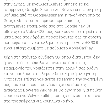
στην αγορά, με ενσωματωμένες υπηρεσίες και
εφαρμογές Google. Συμπεριλαμβάνονται η φωνητική
βοήθεια από το GoogleAssistant, η πλοήγηση από το
GoogleMaps και οι περισσότερες από τις
αγαπημένες εφαρμογές σας στο GooglePlay. Οι
οθόνες στο VolvoEX90 σάς βοηθούν να διατηρείτε τη
ματιά σας στον δρόμο, προσφέροντάς σας τη σωστή
πληροφορία την κατάλληλη στιγμή. Το VolvoEX90 θα
είναι επίσης συμβατό με ασύρματο AppleCarPlay.
Χάρη στη στάνταρ σύνδεση 5G, όπου διατίθεται, δεν
ήταν ποτέ πιο εύκολο να εγκαταστήσετε τις
εφαρμογές που χρειάζεστε στην αρχική σας οθόνη
και να απολαύσετε πλήρως διαισθητική πλοήγηση.
Μπορείτε επίσης να κάνετε streaming την αγαπημένη
σας μουσική μέσω του νέου ηχοσυστήματος
αναφοράς Bowers&Wilkins με DolbyAtmos -για πρώτη
φορά σε ένα Volvo-, καθώς και ηχεία ενσωματωμένα
στα προσκέφαλα για καθηλωτικό ήχο.