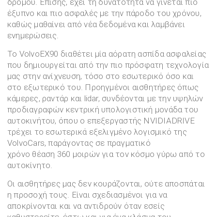
δρόμου. Επίσης, έχει τη δυνατότητα να γίνεται πιο
έξυπνο και πιο ασφαλές με την πάροδο του χρόνου,
καθώς μαθαίνει από νέα δεδομένα και λαμβάνει
ενημερώσεις.
Το VolvoEX90 διαθέτει μία αόρατη ασπίδα ασφαλείας
που δημιουργείται από την πιο πρόσφατη τεχνολογία
μας στην ανίχνευση, τόσο στο εσωτερικό όσο και
στο εξωτερικό του. Προηγμένοι αισθητήρες όπως
κάμερες, ραντάρ και lidar, συνδέονται με την υψηλών
προδιαγραφών κεντρική υπολογιστική μονάδα του
αυτοκινήτου, όπου ο επεξεργαστής NVIDIADRIVE
τρέχει το εσωτερικά εξελιγμένο λογισμικό της
VolvoCars, παράγοντας σε πραγματικό
χρόνο θέαση 360 μοιρών για τον κόσμο γύρω από το
αυτοκίνητο.
Οι αισθητήρες μας δεν κουράζονται, ούτε αποσπάται
η προσοχή τους. Είναι σχεδιασμένοι για να
αποκρίνονται και να αντιδρούν όταν εσείς
καθυστερείτε, έστω και για ένα κλάσμα του