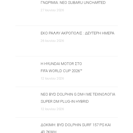
ΓΝΩΡΙΜΊΑ: ΝΈΟ SUBARU UNCHARTED
27 Ιουνίου 2026
ΕΚΟ ΡΆΛΛΥ ΑΚΡΌΠΟΛΙΣ : ΔΕΎΤΕΡΗ ΗΜΈΡΑ
26 Ιουνίου 2026
Η HYUNDAI MOTOR ΣΤΟ
FIFA WORLD CUP 2026™
12 Ιουνίου 2026
ΝΈΟ BYD DOLPHIN G DM-I ΜΕ ΤΕΧΝΟΛΟΓΊΑ
SUPER DM PLUG-IN HYBRID
12 Ιουνίου 2026
ΔΟΚΙΜΉ: BYD DOLPHIN SURF 157 PS ΚΑΙ
43.2KWH