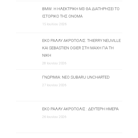
BMW: Η ΗΛΕΚΤΡΙΚΉ M3 ΘΑ ΔΙΑΤΗΡΉΣΕΙ ΤΟ
ΙΣΤΟΡΙΚΌ ΤΗΣ ΌΝΟΜΑ
15 Ιουλίου 2026
ΕΚΟ ΡΆΛΛΥ ΑΚΡΌΠΟΛΙΣ: THIERRY NEUVILLE
ΚΑΙ SEBASTIEN OGIER ΣΤΗ ΜΆΧΗ ΓΙΑ ΤΗ
ΝΊΚΗ
28 Ιουνίου 2026
ΓΝΩΡΙΜΊΑ: ΝΈΟ SUBARU UNCHARTED
27 Ιουνίου 2026
ΕΚΟ ΡΆΛΛΥ ΑΚΡΌΠΟΛΙΣ : ΔΕΎΤΕΡΗ ΗΜΈΡΑ
26 Ιουνίου 2026