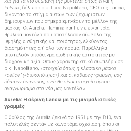
και για τα πιο συμπαγή της μοντέλα, όπως είναι η
Fulvia
»
, δήλωσε ο κ. Luca Napolitano, CEO της Lancia,
δίνοντας το στίγμα αυτών των ξεχωριστών
δημιουργιών που σήμερα εμπνέουν το μέλλον της
μάρκας. Οι Aurelia, Flaminia και Fulvia είναι τρία
θρυλικά μοντέλα που αποτέλεσαν σύμβολο της
υψηλής αισθητικής και ποιότητας, ελκύοντας
διασημότητες απ’ όλο τον κόσμο. Παράλληλα
αποτελούν υπόδειγμα αισθητικής αρτιότητας με
διαχρονική αξία. Όπως χαρακτηριστικά συμπλήρωσε
ο κ. Napolitano,
«στοιχεία όπως η κλασσική μάσκα
«
calice
” («δισκοπότηρο») και οι καθαρές γραμμές μας
έδωσαν έμπνευση, ενώ θα είναι στοιχεία άμεσα
αναγνωρίσιμα στα νέα μας μοντέλα.»
.
Aurelia
: Η αέρινη Lancia
με τις μινιμαλιστικές
γραμμές
Ο θρύλος της Aurelia ξεκινά το 1951 με την Β10, ένα
πολυτελές σεντάν με καινοτόμα σχεδίαση, όπου οι
εμπρός και πίσω πόρτες του ανοίγουν σε αντίθετη