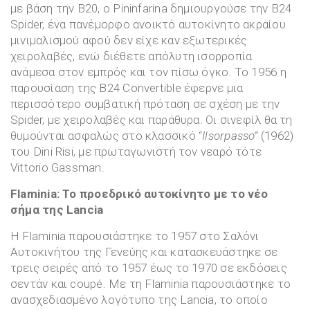
με βάση την B20, ο Pininfarina δημιουργούσε την B24
Spider, ένα πανέμορφο ανοικτό αυτοκίνητο ακραίου
μινιμαλισμού αφού δεν είχε καν εξωτερικές
χειρολαβές, ενώ διέθετε απόλυτη ισορροπία
ανάμεσα στον εμπρός και τον πίσω όγκο. Το 1956 η
παρουσίαση της B24 Convertible έφερνε μια
περισσότερο συμβατική πρόταση σε σχέση με την
Spider, με χειρολαβές και παράθυρα. Οι σινεφίλ θα τη
θυμούνται ασφαλώς στο κλασσικό “
Ilsorpasso”
(1962)
του Dini Risi, με πρωταγωνιστή τον νεαρό τότε
Vittorio Gassman.
Flaminia
: Το προεδρικό αυτοκίνητο με το νέο
σήμα της
Lancia
Η Flaminia παρουσιάστηκε το 1957 στο Σαλόνι
Αυτοκινήτου της Γενεύης και κατασκευάστηκε σε
τρεις σειρές από το 1957 έως το 1970 σε εκδόσεις
σεντάν και coupé. Με τη Flaminia παρουσιάστηκε το
ανασχεδιασμένο λογότυπο της Lancia, το οποίο