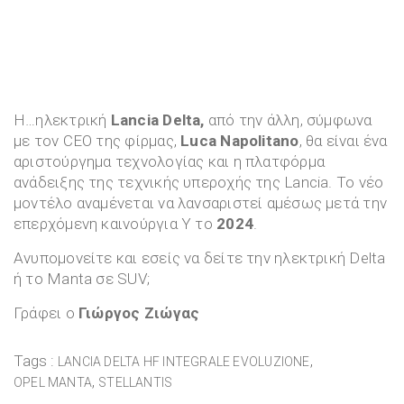
Η…ηλεκτρική
Lancia Delta,
από την άλλη, σύμφωνα
με τον CEO της φίρμας,
Luca Napolitano
, θα είναι ένα
αριστούργημα τεχνολογίας και η πλατφόρμα
ανάδειξης της τεχνικής υπεροχής της Lancia. Το νέο
μοντέλο αναμένεται να λανσαριστεί αμέσως μετά την
επερχόμενη καινούργια Y το
2024
.
Ανυπομονείτε και εσείς να δείτε την ηλεκτρική Delta
ή το Manta σε SUV;
Γράφει ο
Γιώργος Ζιώγας
Tags :
,
LANCIA DELTA HF INTEGRALE EVOLUZIONE
,
OPEL MANTA
STELLANTIS