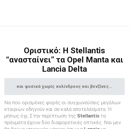
Οριστικό: Η Stellantis
“ανασταίνει” τα Opel Manta και
Lancia Delta
και φυσικά χωρίς κυλίνδρους και βενζίνες…
Να που ορισμένες φορές οι συγχωνεύσεις μεγάλων
εταιριών οδηγούν και σε καλά αποτελέσματα. Ή
μήπως όχι; Στην περίπτωση της
Stellantis
τα
πράγματα έχουν δύο διαφορετικές οπτικές. Ναι μεν
θα δούμε ιστορικές μάρκες όπως η
Lancia
να