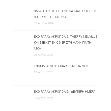
BMW: Η ΗΛΕΚΤΡΙΚΉ M3 ΘΑ ΔΙΑΤΗΡΉΣΕΙ ΤΟ
ΙΣΤΟΡΙΚΌ ΤΗΣ ΌΝΟΜΑ
15 Ιουλίου 2026
ΕΚΟ ΡΆΛΛΥ ΑΚΡΌΠΟΛΙΣ: THIERRY NEUVILLE
ΚΑΙ SEBASTIEN OGIER ΣΤΗ ΜΆΧΗ ΓΙΑ ΤΗ
ΝΊΚΗ
28 Ιουνίου 2026
ΓΝΩΡΙΜΊΑ: ΝΈΟ SUBARU UNCHARTED
27 Ιουνίου 2026
ΕΚΟ ΡΆΛΛΥ ΑΚΡΌΠΟΛΙΣ : ΔΕΎΤΕΡΗ ΗΜΈΡΑ
26 Ιουνίου 2026