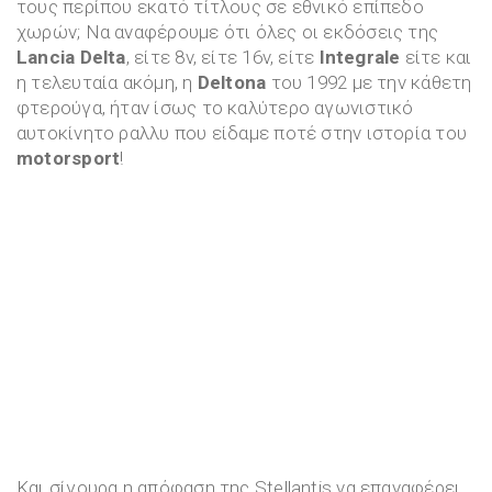
τους περίπου εκατό τίτλους σε εθνικό επίπεδο
χωρών; Να αναφέρουμε ότι όλες οι εκδόσεις της
Lancia Delta
, είτε 8v, είτε 16v, είτε
Integrale
είτε και
η τελευταία ακόμη, η
Deltona
του 1992 με την κάθετη
φτερούγα, ήταν ίσως το καλύτερο αγωνιστικό
αυτοκίνητο ραλλυ που είδαμε ποτέ στην ιστορία του
motorsport
!
Και σίγουρα η απόφαση της Stellantis να επαναφέρει