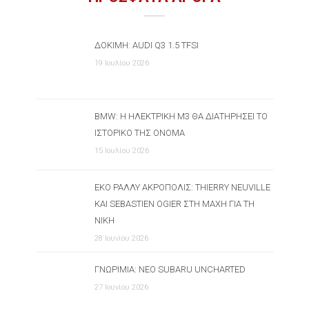
ΔΟΚΙΜΉ: AUDI Q3 1.5 TFSI
19 Ιουλίου 2026
BMW: Η ΗΛΕΚΤΡΙΚΉ M3 ΘΑ ΔΙΑΤΗΡΉΣΕΙ ΤΟ
ΙΣΤΟΡΙΚΌ ΤΗΣ ΌΝΟΜΑ
15 Ιουλίου 2026
ΕΚΟ ΡΆΛΛΥ ΑΚΡΌΠΟΛΙΣ: THIERRY NEUVILLE
ΚΑΙ SEBASTIEN OGIER ΣΤΗ ΜΆΧΗ ΓΙΑ ΤΗ
ΝΊΚΗ
28 Ιουνίου 2026
ΓΝΩΡΙΜΊΑ: ΝΈΟ SUBARU UNCHARTED
27 Ιουνίου 2026