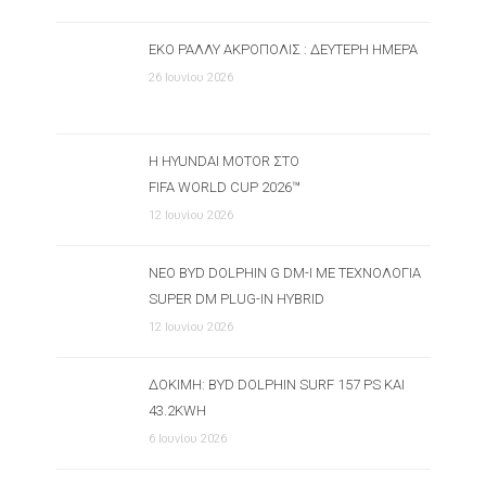
ΕΚΟ ΡΆΛΛΥ ΑΚΡΌΠΟΛΙΣ : ΔΕΎΤΕΡΗ ΗΜΈΡΑ
26 Ιουνίου 2026
Η HYUNDAI MOTOR ΣΤΟ
FIFA WORLD CUP 2026™
12 Ιουνίου 2026
ΝΈΟ BYD DOLPHIN G DM-I ΜΕ ΤΕΧΝΟΛΟΓΊΑ
SUPER DM PLUG-IN HYBRID
12 Ιουνίου 2026
ΔΟΚΙΜΉ: BYD DOLPHIN SURF 157 PS ΚΑΙ
43.2KWH
6 Ιουνίου 2026