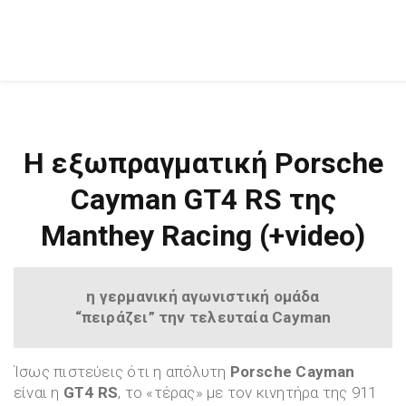
Η εξωπραγματική Porsche
Cayman GT4 RS της
Manthey Racing (+video)
η γερμανική αγωνιστική ομάδα
“πειράζει” την τελευταία Cayman
Ίσως πιστεύεις ότι η απόλυτη
Porsche Cayman
είναι η
GT4 RS
, το «τέρας» με τον κινητήρα της 911