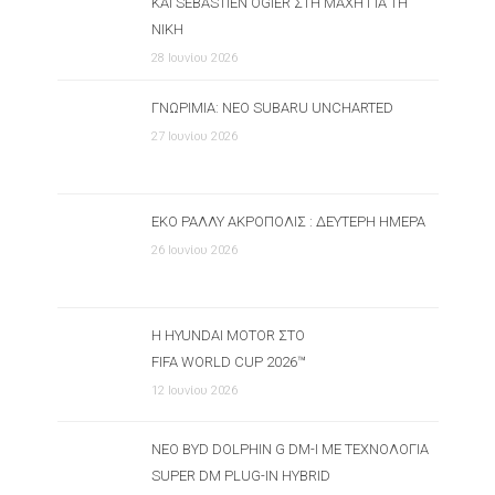
ΚΑΙ SEBASTIEN OGIER ΣΤΗ ΜΆΧΗ ΓΙΑ ΤΗ
ΝΊΚΗ
28 Ιουνίου 2026
ΓΝΩΡΙΜΊΑ: ΝΈΟ SUBARU UNCHARTED
27 Ιουνίου 2026
ΕΚΟ ΡΆΛΛΥ ΑΚΡΌΠΟΛΙΣ : ΔΕΎΤΕΡΗ ΗΜΈΡΑ
26 Ιουνίου 2026
Η HYUNDAI MOTOR ΣΤΟ
FIFA WORLD CUP 2026™
12 Ιουνίου 2026
ΝΈΟ BYD DOLPHIN G DM-I ΜΕ ΤΕΧΝΟΛΟΓΊΑ
SUPER DM PLUG-IN HYBRID