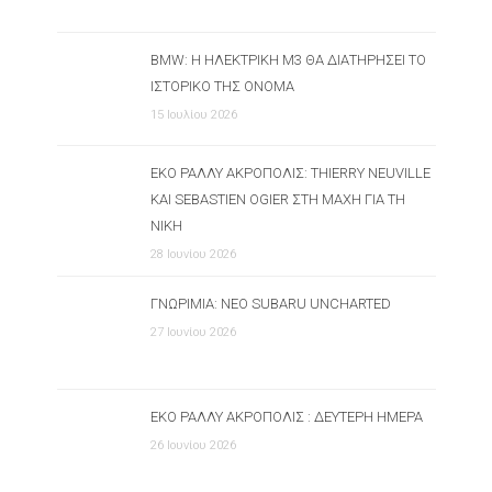
BMW: Η ΗΛΕΚΤΡΙΚΉ M3 ΘΑ ΔΙΑΤΗΡΉΣΕΙ ΤΟ
ΙΣΤΟΡΙΚΌ ΤΗΣ ΌΝΟΜΑ
15 Ιουλίου 2026
ΕΚΟ ΡΆΛΛΥ ΑΚΡΌΠΟΛΙΣ: THIERRY NEUVILLE
ΚΑΙ SEBASTIEN OGIER ΣΤΗ ΜΆΧΗ ΓΙΑ ΤΗ
ΝΊΚΗ
28 Ιουνίου 2026
ΓΝΩΡΙΜΊΑ: ΝΈΟ SUBARU UNCHARTED
27 Ιουνίου 2026
ΕΚΟ ΡΆΛΛΥ ΑΚΡΌΠΟΛΙΣ : ΔΕΎΤΕΡΗ ΗΜΈΡΑ
26 Ιουνίου 2026