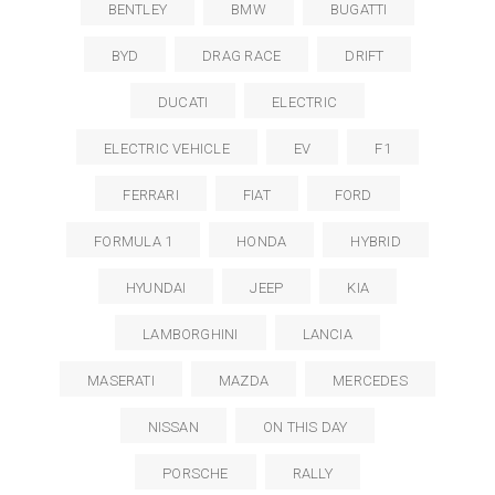
BENTLEY
BMW
BUGATTI
BYD
DRAG RACE
DRIFT
DUCATI
ELECTRIC
ELECTRIC VEHICLE
EV
F1
FERRARI
FIAT
FORD
FORMULA 1
HONDA
HYBRID
HYUNDAI
JEEP
KIA
LAMBORGHINI
LANCIA
MASERATI
MAZDA
MERCEDES
NISSAN
ON THIS DAY
PORSCHE
RALLY