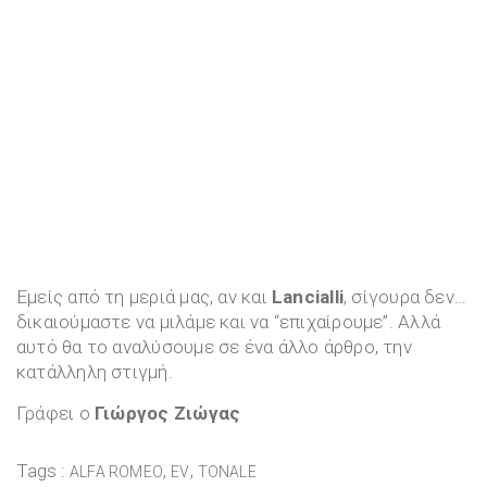
Εμείς από τη μεριά μας, αν και
Lancialli
, σίγουρα δεν…
δικαιούμαστε να μιλάμε και να “επιχαίρουμε”. Αλλά
αυτό θα το αναλύσουμε σε ένα άλλο άρθρο, την
κατάλληλη στιγμή.
Γράφει ο
Γιώργος Ζιώγας
Tags :
,
,
ALFA ROMEO
EV
TONALE