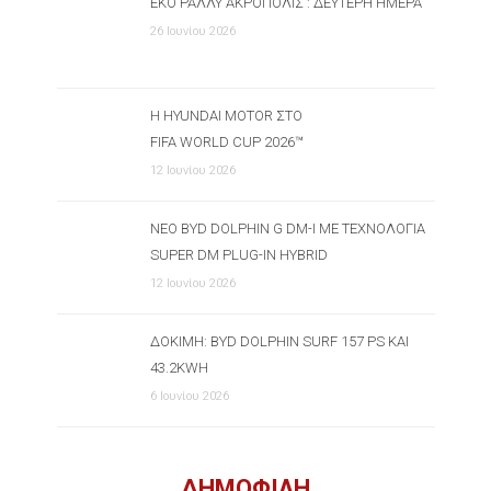
ΕΚΟ ΡΆΛΛΥ ΑΚΡΌΠΟΛΙΣ : ΔΕΎΤΕΡΗ ΗΜΈΡΑ
26 Ιουνίου 2026
Η HYUNDAI MOTOR ΣΤΟ
FIFA WORLD CUP 2026™
12 Ιουνίου 2026
ΝΈΟ BYD DOLPHIN G DM-I ΜΕ ΤΕΧΝΟΛΟΓΊΑ
SUPER DM PLUG-IN HYBRID
12 Ιουνίου 2026
ΔΟΚΙΜΉ: BYD DOLPHIN SURF 157 PS ΚΑΙ
43.2KWH
6 Ιουνίου 2026
ΔΗΜΟΦΙΛΗ