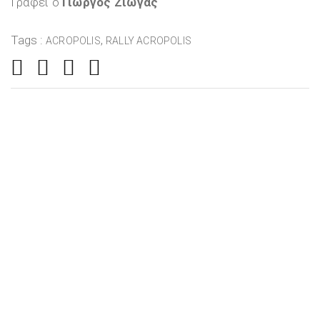
Γράφει ο
Γιώργος Ζιώγας
Tags :
,
ACROPOLIS
RALLY ACROPOLIS