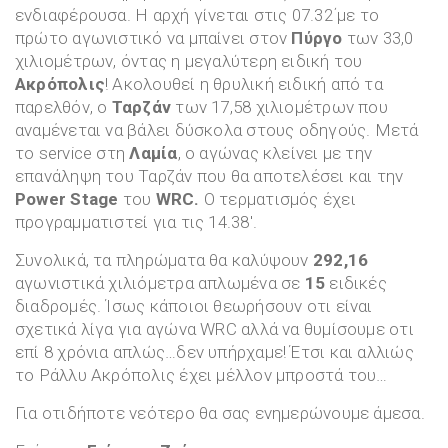
ενδιαφέρουσα. Η αρχή γίνεται στις 07.32΄με το
πρώτο αγωνιστικό να μπαίνει στον
Πύργο
των 33,0
χιλιομέτρων, όντας η μεγαλύτερη ειδική του
Ακρόπολις
! Ακολουθεί η θρυλική ειδική από τα
παρελθόν, ο
Ταρζάν
των 17,58 χιλιομέτρων που
αναμένεται να βάλει δύσκολα στους οδηγούς. Μετά
το service στη
Λαμία
, ο αγώνας κλείνει με την
επανάληψη του Ταρζάν που θα αποτελέσει και την
Power Stage
του
WRC.
Ο τερματισμός έχει
προγραμματιστεί για τις 14.38′.
Συνολικά, τα πληρώματα θα καλύψουν
292,16
αγωνιστικά χιλιόμετρα απλωμένα σε
15
ειδικές
διαδρομές. Ίσως κάποιοι θεωρήσουν οτι είναι
σχετικά λίγα για αγώνα WRC αλλά να θυμίσουμε οτι
επί 8 χρόνια απλώς…δεν υπήρχαμε! Έτσι και αλλιώς
το Ράλλυ Ακρόπολις έχει μέλλον μπροστά του…
Για οτιδήποτε νεότερο θα σας ενημερώνουμε άμεσα.