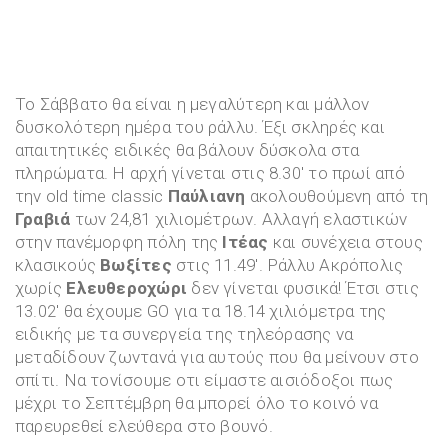
Το Σάββατο θα είναι η μεγαλύτερη και μάλλον
δυσκολότερη ημέρα του ράλλυ. Έξι σκληρές και
απαιτητικές ειδικές θα βάλουν δύσκολα στα
πληρώματα. Η αρχή γίνεται στις 8.30′ το πρωί από
την old time classic
Παύλιανη
ακολουθούμενη από τη
Γραβιά
των 24,81 χιλιομέτρων. Αλλαγή ελαστικών
στην πανέμορφη πόλη της
Ιτέας
και συνέχεια στους
κλασικούς
Βωξίτες
στις 11.49′. Ράλλυ Ακρόπολις
χωρίς
Ελευθεροχώρι
δεν γίνεται φυσικά! Έτσι στις
13.02′ θα έχουμε GO για τα 18.14 χιλιόμετρα της
ειδικής με τα συνεργεία της τηλεόρασης να
μεταδίδουν ζωντανά για αυτούς που θα μείνουν στο
σπίτι. Να τονίσουμε οτι είμαστε αισιόδοξοι πως
μέχρι το Σεπτέμβρη θα μπορεί όλο το κοινό να
παρευρεθεί ελεύθερα στο βουνό.