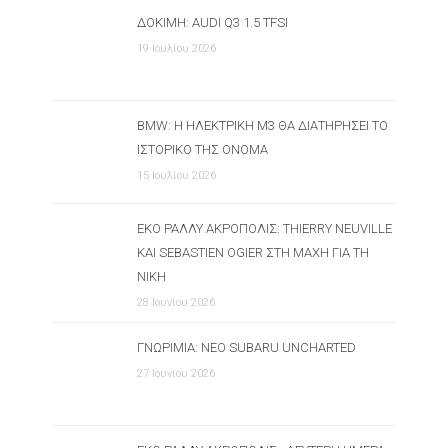
ΔΟΚΙΜΉ: AUDI Q3 1.5 TFSI
19 Ιουλίου 2026
BMW: Η ΗΛΕΚΤΡΙΚΉ M3 ΘΑ ΔΙΑΤΗΡΉΣΕΙ ΤΟ
ΙΣΤΟΡΙΚΌ ΤΗΣ ΌΝΟΜΑ
15 Ιουλίου 2026
ΕΚΟ ΡΆΛΛΥ ΑΚΡΌΠΟΛΙΣ: THIERRY NEUVILLE
ΚΑΙ SEBASTIEN OGIER ΣΤΗ ΜΆΧΗ ΓΙΑ ΤΗ
ΝΊΚΗ
28 Ιουνίου 2026
ΓΝΩΡΙΜΊΑ: ΝΈΟ SUBARU UNCHARTED
27 Ιουνίου 2026