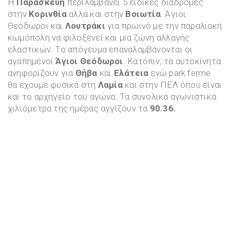
Η
Παρασκευή
περιλαμβάνει 5 ειδικές διαδρομές
στην
Κορινθία
αλλά και στην
Βοιωτία
. Άγιοι
Θεόδωροι και
Λουτράκι
για πρωινό με την παραλιακή
κωμόπολη να φιλοξενεί και μια ζώνη αλλαγής
ελαστικών. Το απόγευμα επαναλαμβάνονται οι
αγαπημένοι
Άγιοι Θεόδωροι
. Κατόπιν, τα αυτοκίνητα
ανηφορίζουν για
Θήβα
και
Ελάτεια
ενώ park ferme
θα έχουμε φυσικά στη
Λαμία
και στην ΠΕΛ όπου είναι
και το αρχηγείο του αγώνα. Τα συνολικά αγωνιστικά
χιλιόμετρα της ημέρας αγγίζουν τα
90.36.