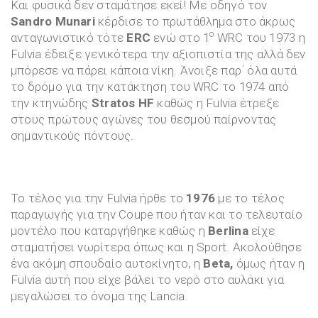
Και φυσικά δεν σταμάτησε εκεί! Με οδηγό τον
Sandro Munari
κέρδισε το πρωτάθλημα στο άκρως
ο
ανταγωνιστικό τότε
ERC
ενώ στο 1
WRC του 1973 η
Fulvia έδειξε γενικότερα την αξιοπιστία της αλλά δεν
μπόρεσε να πάρει κάποια νίκη. Άνοιξε παρ΄ όλα αυτά
το δρόμο για την κατάκτηση του WRC το 1974 από
την κτηνώδης
Stratos HF
καθώς η Fulvia έτρεξε
στους πρώτους αγώνες του θεσμού παίρνοντας
σημαντικούς πόντους.
Το τέλος για την Fulvia ήρθε το
1976
με το τέλος
παραγωγής για την Coupe που ήταν και το τελευταίο
μοντέλο που καταργήθηκε καθώς η
Berlina
είχε
σταματήσει νωρίτερα όπως και η Sport. Ακολούθησε
ένα ακόμη σπουδαίο αυτοκίνητο, η
Beta,
όμως ήταν η
Fulvia αυτή που είχε βάλει το νερό στο αυλάκι για
μεγαλώσει το όνομα της Lancia.