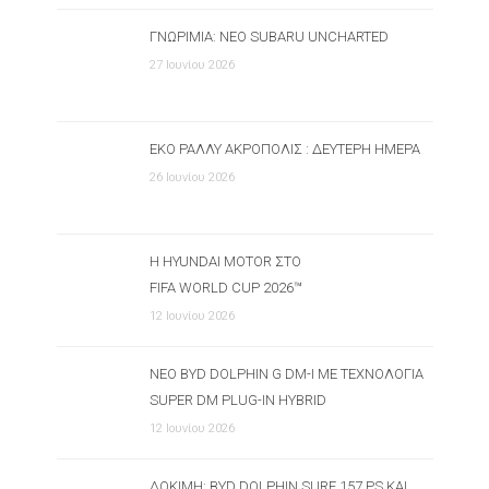
ΓΝΩΡΙΜΊΑ: ΝΈΟ SUBARU UNCHARTED
27 Ιουνίου 2026
ΕΚΟ ΡΆΛΛΥ ΑΚΡΌΠΟΛΙΣ : ΔΕΎΤΕΡΗ ΗΜΈΡΑ
26 Ιουνίου 2026
Η HYUNDAI MOTOR ΣΤΟ
FIFA WORLD CUP 2026™
12 Ιουνίου 2026
ΝΈΟ BYD DOLPHIN G DM-I ΜΕ ΤΕΧΝΟΛΟΓΊΑ
SUPER DM PLUG-IN HYBRID
12 Ιουνίου 2026
ΔΟΚΙΜΉ: BYD DOLPHIN SURF 157 PS ΚΑΙ