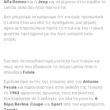
Alfa Romeo
και η
Jeep
και να ρίχνουν στον καιάδα τη
Lancia, αλλά δεν ήταν πάντα έτσι.
Δεν μπορούμε να κρύψουμε ότι για εμάς προσωπικά
η Lancia ήταν μια από τις αγαπημένες μας φίρμες
αφού αντιπροσώπευε πάντα το στυλ και την ιταλική
φινέτσα ταυτόχρονα με την λίγο «υπεροπτική»
στάση.
Ένα από τα σπουδαιότερα μοντέλα των Ιταλών και
ίσως αυτό που εδραίωσε το όνομα Lancia ήταν η
σπουδαία
Fulvia
.
Σχεδιάστηκε εντός της εταιρίας από τον
Antonio
Fessia
και παρουσιάστηκε στην έκθεση της Γενεύης
το
1963
αφήνοντας άφωνους τους επισκέπτες.
Κυκλοφόρησε σε 3 εκδοχές για όλα τα γούστα,
4-
θύρη Berlina
,
Coupe
και
Sport
από τον καροσερίστα
Zagato
.