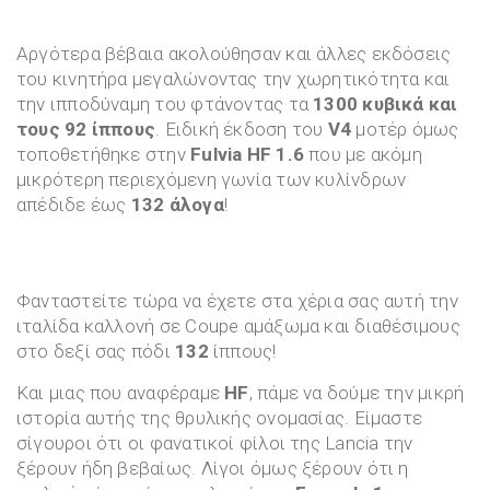
Αργότερα βέβαια ακολούθησαν και άλλες εκδόσεις
του κινητήρα μεγαλώνοντας την χωρητικότητα και
την ιπποδύναμη του φτάνοντας τα
1300 κυβικά και
τους 92 ίππους
. Ειδική έκδοση του
V4
μοτέρ όμως
τοποθετήθηκε στην
Fulvia HF 1.6
που με ακόμη
μικρότερη περιεχόμενη γωνία των κυλίνδρων
απέδιδε έως
132 άλογα
!
Φανταστείτε τώρα να έχετε στα χέρια σας αυτή την
ιταλίδα καλλονή σε Coupe αμάξωμα και διαθέσιμους
στο δεξί σας πόδι
132
ίππους!
Και μιας που αναφέραμε
HF
, πάμε να δούμε την μικρή
ιστορία αυτής της θρυλικής ονομασίας. Είμαστε
σίγουροι ότι οι φανατικοί φίλοι της Lancia την
ξέρουν ήδη βεβαίως. Λίγοι όμως ξέρουν ότι η