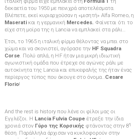
ιταλική φίρμα είχε εμπλακεί στη
Formula 1
τη
δεκαετία του 1950 με πενιχρά αποτελέσματα.
Βλέπετε, εκεί κυριαρχούσαν η «μισητή» Alfa Romeo, η
Maserati
και η γερμανική
Mercedes.
Φαίνεται ότι το
είχε στη μοίρα της η Lancia να εμπλακεί στα ράλι…
Έτσι, το 1965 η ιταλική φίρμα θέλοντας να μπει στο
χώμα και να σκονιστεί, αγόρασε την
HF Squadra
Corse
. Πολύ απλά, η HF ήταν μια μικρή ιδιωτική
αγωνιστική ομάδα που έτρεχε σε αγώνες ράλι με
αυτοκίνητα της Lancia και επικεφαλής της ήταν ένας
περίεργος τύπος που άκουγε στο όνομα…
Cesare
Florio
!
And the rest is history που λένε οι φίλοι μας οι
Εγγλέζοι. Η
Lancia Fulvia Coupe
έτρεξε την ίδια
η
χρονιά στον
Γύρο της Κορσικής
φτάνοντας στην 8
θέση. Παράλληλα άρχισαν να κυκλοφορούν στην