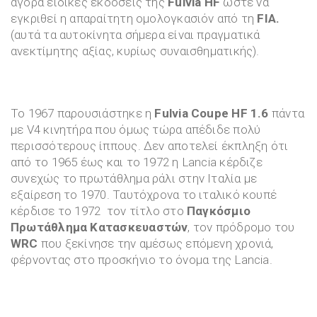
αγορά ειδικές εκδόσεις της
Fulvia HF
ώστε να
εγκριθεί η απαραίτητη ομολογκασιόν από τη
FIA.
(αυτά τα αυτοκίνητα σήμερα είναι πραγματικά
ανεκτίμητης αξίας, κυρίως συναισθηματικής).
Το 1967 παρουσιάστηκε η
Fulvia Coupe HF 1.6
πάντα
με V4 κινητήρα που όμως τώρα απέδιδε πολύ
περισσότερους ίππους. Δεν αποτελεί έκπληξη ότι
από το 1965 έως και το 1972 η Lancia κέρδιζε
συνεχώς το πρωτάθλημα ράλι στην Ιταλία με
εξαίρεση το 1970. Ταυτόχρονα το ιταλικό κουπέ
κέρδισε το 1972 τον τίτλο στο
Παγκόσμιο
Πρωτάθλημα Κατασκευαστών
, τον πρόδρομο του
WRC
που ξεκίνησε την αμέσως επόμενη χρονιά,
φέρνοντας στο προσκήνιο το όνομα της Lancia.