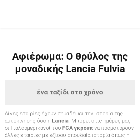
Αφιέρωμα: Ο θρύλος της
μοναδικής Lancia Fulvia
ένα ταξίδι στο χρόνο
Λίγες εταιρίες έχουν σημαδέψει την ιστορία της
αυτοκίνησης όσο η
Lancia
. Μπορεί στις ημέρες μας
οι Ιταλοαμερικανοί του
FCA γκρουπ
να προμοτάρουν
άλλες εταιρίες με εξίσου σπουδαία ιστορία όπως η