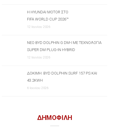
Η HYUNDAI MOTOR ΣΤΟ
FIFA WORLD CUP 2026™
12 Ιουνίου 2026
ΝΈΟ BYD DOLPHIN G DM-I ΜΕ ΤΕΧΝΟΛΟΓΊΑ
SUPER DM PLUG-IN HYBRID
12 Ιουνίου 2026
ΔΟΚΙΜΉ: BYD DOLPHIN SURF 157 PS ΚΑΙ
43.2KWH
6 Ιουνίου 2026
ΔΗΜΟΦΙΛΗ