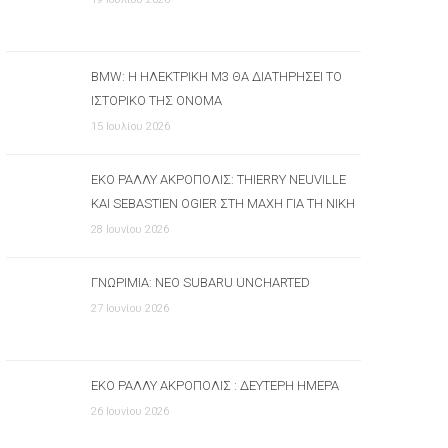
BMW: Η ΗΛΕΚΤΡΙΚΉ M3 ΘΑ ΔΙΑΤΗΡΉΣΕΙ ΤΟ
ΙΣΤΟΡΙΚΌ ΤΗΣ ΌΝΟΜΑ
15 Ιουλίου 2026
ΕΚΟ ΡΆΛΛΥ ΑΚΡΌΠΟΛΙΣ: THIERRY NEUVILLE
ΚΑΙ SEBASTIEN OGIER ΣΤΗ ΜΆΧΗ ΓΙΑ ΤΗ ΝΊΚΗ
28 Ιουνίου 2026
ΓΝΩΡΙΜΊΑ: ΝΈΟ SUBARU UNCHARTED
27 Ιουνίου 2026
ΕΚΟ ΡΆΛΛΥ ΑΚΡΌΠΟΛΙΣ : ΔΕΎΤΕΡΗ ΗΜΈΡΑ
26 Ιουνίου 2026