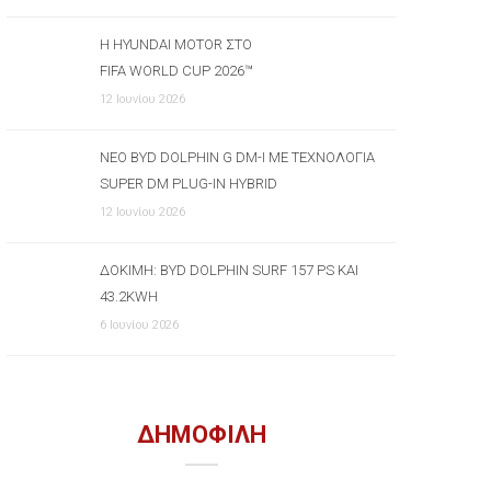
Η HYUNDAI MOTOR ΣΤΟ
FIFA WORLD CUP 2026™
12 Ιουνίου 2026
ΝΈΟ BYD DOLPHIN G DM-I ΜΕ ΤΕΧΝΟΛΟΓΊΑ
SUPER DM PLUG-IN HYBRID
12 Ιουνίου 2026
ΔΟΚΙΜΉ: BYD DOLPHIN SURF 157 PS ΚΑΙ
43.2KWH
6 Ιουνίου 2026
ΔΗΜΟΦΙΛΗ