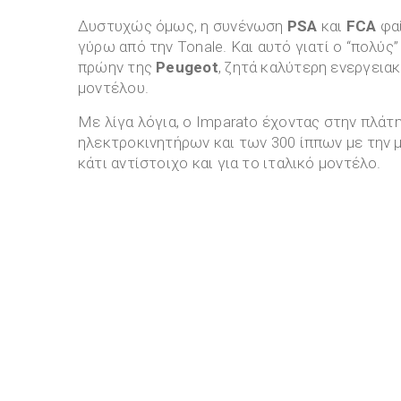
Δυστυχώς όμως, η συνένωση
PSA
και
FCA
φαί
γύρω από την Tonale. Και αυτό γιατί ο “πολύς
πρώην της
Peugeot
, ζητά καλύτερη ενεργει
μοντέλου.
Με λίγα λόγια, ο Imparato έχοντας στην πλάτ
ηλεκτροκινητήρων και των 300 ίππων με την 
κάτι αντίστοιχο και για το ιταλικό μοντέλο.