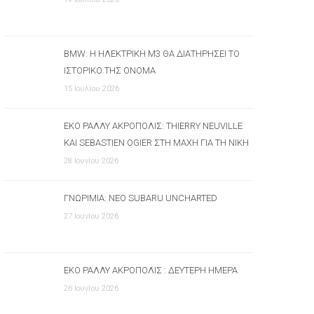
BMW: Η ΗΛΕΚΤΡΙΚΉ M3 ΘΑ ΔΙΑΤΗΡΉΣΕΙ ΤΟ
ΙΣΤΟΡΙΚΌ ΤΗΣ ΌΝΟΜΑ
15 Ιουλίου 2026
ΕΚΟ ΡΆΛΛΥ ΑΚΡΌΠΟΛΙΣ: THIERRY NEUVILLE
ΚΑΙ SEBASTIEN OGIER ΣΤΗ ΜΆΧΗ ΓΙΑ ΤΗ ΝΊΚΗ
28 Ιουνίου 2026
ΓΝΩΡΙΜΊΑ: ΝΈΟ SUBARU UNCHARTED
27 Ιουνίου 2026
ΕΚΟ ΡΆΛΛΥ ΑΚΡΌΠΟΛΙΣ : ΔΕΎΤΕΡΗ ΗΜΈΡΑ
26 Ιουνίου 2026